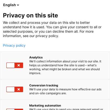
Siirry
English
sisältöön
Privacy on this site
We collect and process your data on this site to better
understand how it is used. You can give your consent to all or
selected purposes, or you can decline them all. For more
information, see our privacy policy.
Privacy policy
Analytics
T
Elintarvikkeet ja virvoitusjuomat
We'll collect information about your visit to our site. It
u
helps us understand how the site is used – what's
Seagood Oy Fort Deli
working, what might be broken and what we should
o
improve.
t
e
C4
Osasto:
r
Conversion tracking
y
We'll use your data to measure how effective our ads
and on-site campaigns are.
SeaGood Oy Fort Deli vastaa Orkla Suomen
h
m
foodservice-liiketoiminnasta ja palvelee HoReCa-
ä
toimialaa, tukkuliikkeitä sekä elintarviketeollisuutta.
Marketing automation
:
We'll use your data to send you more relevant email or