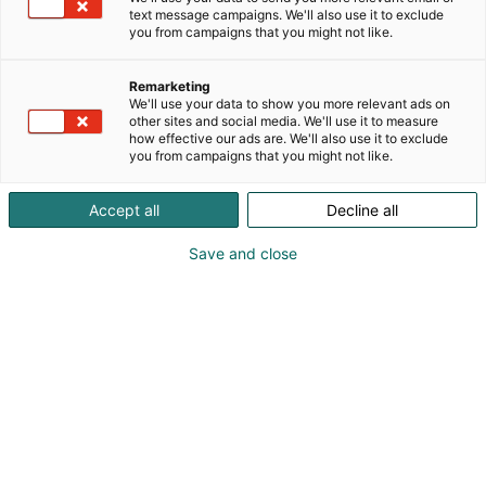
Tavoitteenamme on olla asiakkaillemme kumppani,
text message campaigns. We'll also use it to exclude
joka tuottaa lisäarvoa kehittämällä jatkuvasti
you from campaigns that you might not like.
yhteistyötä ja toimintaansa. Olemme innovatiivinen
toimija, jolta löytyy keittiöosaamista, ja haluamme
Remarketing
olla vastuullinen toimija muun muassa kehittämällä
We'll use your data to show you more relevant ads on
terveellisempiä elintarvikkeita, vähentämällä
other sites and social media. We'll use it to measure
how effective our ads are. We'll also use it to exclude
ruokahävikkiä sekä lanseeraamalla tuotteita, jotka
you from campaigns that you might not like.
edustavat hyviä, jokapäiväisiä ympäristövalintoja.
Valikoimistamme löydät vaihtoehdot jokaiseen
Accept all
Decline all
makuun ja tuotteet, jotka saavat asiakkaasi
palaamaan.
Save and close